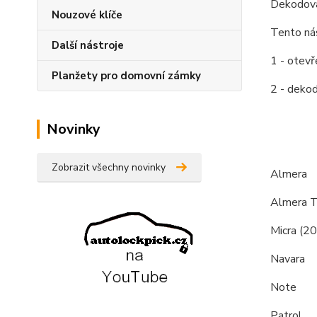
Dekodova
Nouzové klíče
Tento nás
Další nástroje
1 - otev
Planžety pro domovní zámky
2 - dekod
Novinky
Zobrazit všechny novinky
Almera
Almera T
Micra (20
Navara
Note
Patrol