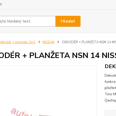
Y
Hledat
ekodér + planžeta 2in1
NISSAN
DEKODÉR + PLANŽETA NSN 14 NI
ODÉR + PLANŽETA NSN 14 NI
DEK
Dekodo
funkce
přečte
Tino M
Qashqa