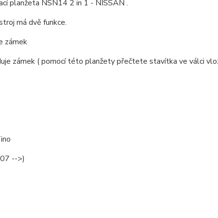
cí planžeta NSN14 2 in 1 - NISSAN .
troj má dvě funkce.
ře zámek
uje zámek ( pomocí této planžety přečtete stavítka ve válci vlož
ino
07 -->)