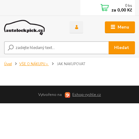
0
ks
za
0,00 Kč
Menu
Hledat
Úvod
VŠE O NÁKUPU »
JAK NAKUPOVAT
Vytvořeno na
Eshop-rychle.cz