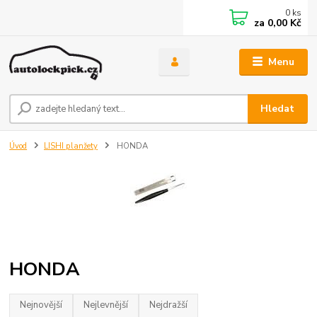
0
ks
za
0,00 Kč
Menu
Hledat
Úvod
LISHI planžety
HONDA
HONDA
Nejnovější
Nejlevnější
Nejdražší