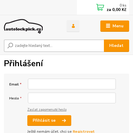
0
ks
za
0,00 Kč
Menu
Hledat
Přihlášení
Email
*
Heslo
*
Zaslat zapomenuté heslo
Přihlásit se
Ještě nemám účet, chci se
Registrovat