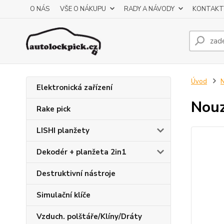
O NÁS
VŠE O NÁKUPU
RADY A NÁVODY
KONTAKT
Úvod
N
Elektronická zařízení
Nouz
Rake pick
LISHI planžety
Dekodér + planžeta 2in1
Destruktivní nástroje
Simulační klíče
Vzduch. polštáře/Klíny/Dráty