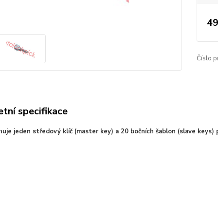
49
Číslo p
tní specifikace
uje jeden středový klíč (master key) a 20 bočních šablon (slave keys) p