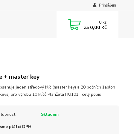
Přihlášení
0
ks
za
0,00 Kč
e + master key
bsahuje jeden středový klíč (master key) a 20 bočních šablon
 keys) pro výrobu 10 klíčů.Planžeta HU101
celý popis
tupnost
Skladem
sme plátci DPH