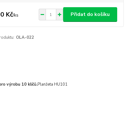
0 Kč
Přidat do košíku
/
ks
roduktu:
OLA-022
ro výrobu 10 klíčů.
Planžeta HU101