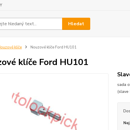
Y
Hledat
ouzové klíče
Nouzové klíče Ford HU101
ové klíče Ford HU101
Slav
sada o
(slave
Dos
Nej