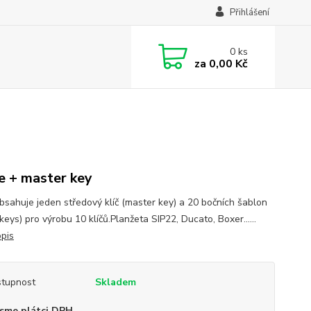
Přihlášení
0
ks
za
0,00 Kč
e + master key
bsahuje jeden středový klíč (master key) a 20 bočních šablon
keys) pro výrobu 10 klíčů.Planžeta SIP22, Ducato, Boxer......
opis
tupnost
Skladem
sme plátci DPH