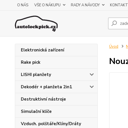
O NÁS
VŠE O NÁKUPU
RADY A NÁVODY
KONTAKT
Úvod
N
Elektronická zařízení
Nouz
Rake pick
LISHI planžety
Dekodér + planžeta 2in1
Destruktivní nástroje
Simulační klíče
Vzduch. polštáře/Klíny/Dráty