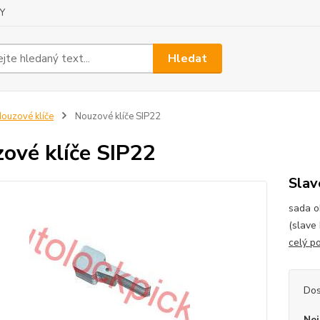
Y
Hledat
ouzové klíče
Nouzové klíče SIP22
ové klíče SIP22
Slav
sada o
(slave 
celý p
Dos
Nej