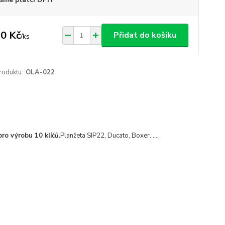
0 Kč
Přidat do košíku
/
ks
roduktu:
OLA-022
ro výrobu 10 klíčů.
Planžeta SIP22, Ducato, Boxer......