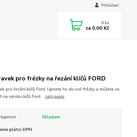
Přihlášení
0
ks
za
0,00 Kč
ravek pro frézky na řezání klíčů FORD
vek pro řezání klíčů Ford. Upnete ho do své frézky a můžete se
t na výrobu kíčů Ford.
celý popis
tupnost
Skladem
sme plátci DPH