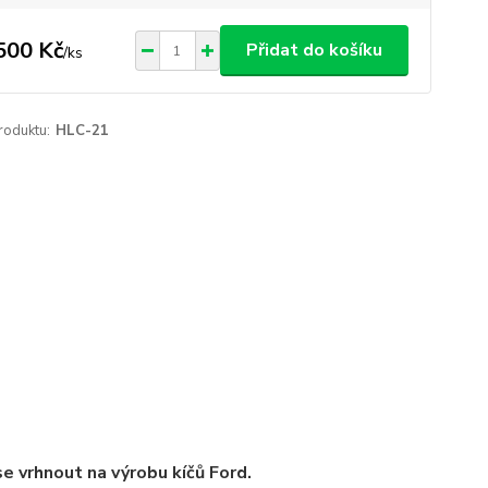
500 Kč
Přidat do košíku
/
ks
roduktu:
HLC-21
se vrhnout na výrobu kíčů Ford.