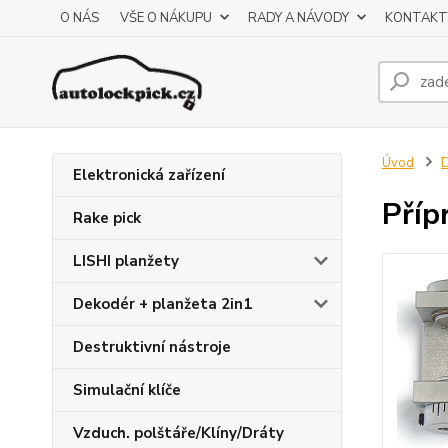
O NÁS
VŠE O NÁKUPU
RADY A NÁVODY
KONTAKT
Úvod
D
Elektronická zařízení
Příp
Rake pick
LISHI planžety
Dekodér + planžeta 2in1
Destruktivní nástroje
Simulační klíče
Vzduch. polštáře/Klíny/Dráty