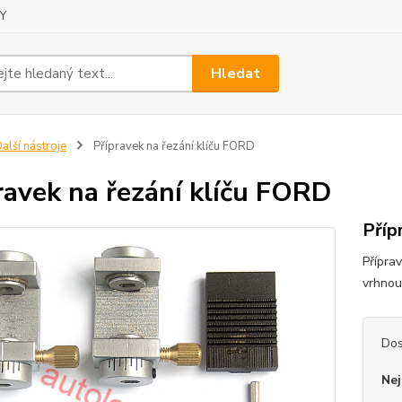
Y
Hledat
alší nástroje
Přípravek na řezání klíču FORD
ravek na řezání klíču FORD
Příp
Přípra
vrhnou
Dos
Nej